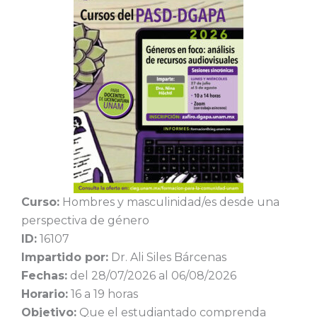
Curso:
Hombres y masculinidad/es desde una
perspectiva de género
ID:
16107
Impartido por:
Dr. Ali Siles Bárcenas
Fechas:
del 28/07/2026 al 06/08/2026
Horario:
16 a 19 horas
Objetivo:
Que el estudiantado comprenda