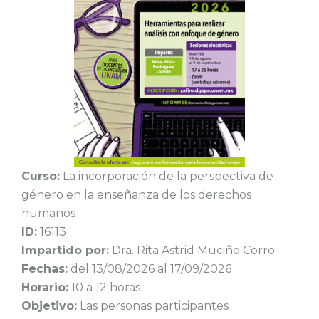
Curso:
La incorporación de la perspectiva de
género en la enseñanza de los derechos
humanos
ID:
16113
Impartido por:
Dra. Rita Astrid Muciño Corro
Fechas:
del 13/08/2026 al 17/09/2026
Horario:
10 a 12 horas
Objetivo:
Las personas participantes