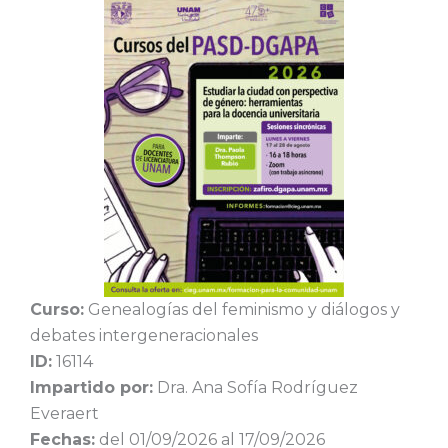
Curso:
Genealogías del feminismo y diálogos y
debates intergeneracionales
ID:
16114
Impartido por:
Dra. Ana Sofía Rodríguez
Everaert
Fechas:
del 01/09/2026 al 17/09/2026