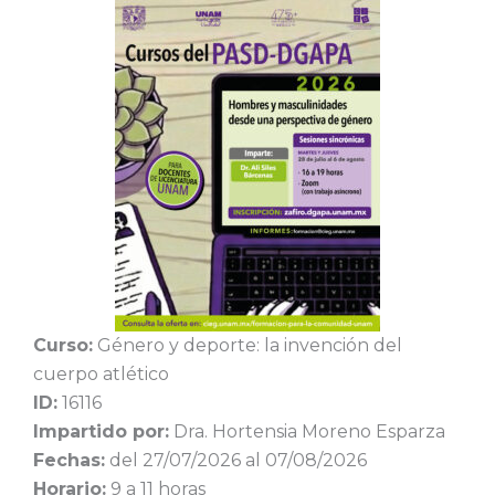
Curso:
Género y deporte: la invención del
cuerpo atlético
ID:
16116
Impartido por:
Dra. Hortensia Moreno Esparza
Fechas:
del 27/07/2026 al 07/08/2026
Horario:
9 a 11 horas