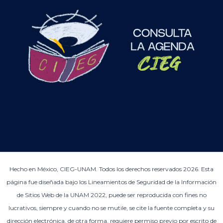
Hecho en México, CIEG-UNAM. Todos los derechos reservados 2026. Esta
página fue diseñada bajo los Lineamientos de Seguridad de la Información
de Sitios Web de la UNAM 2022, puede ser reproducida con fines no
lucrativos, siempre y cuando no se mutile, se cite la fuente completa y su
dirección electrónica, de otra forma, requiere permiso previo por escrito de