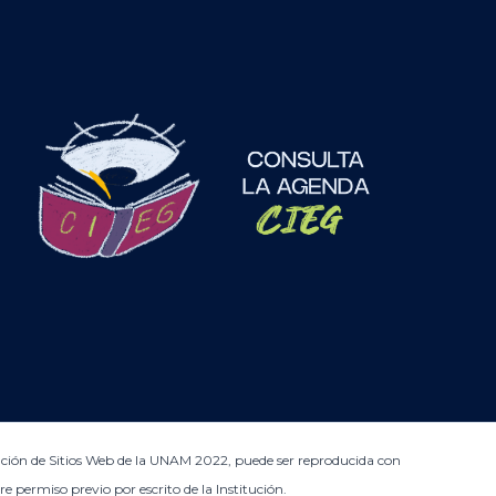
ación de Sitios Web de la UNAM 2022, puede ser reproducida con
re permiso previo por escrito de la Institución.