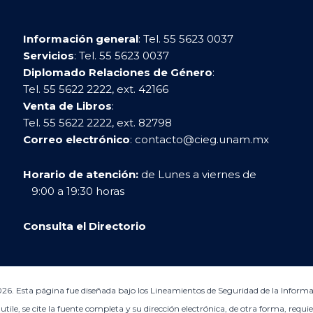
Información general
: Tel. 55 5623 0037
Servicios
: Tel. 55 5623 0037
Diplomado Relaciones de Género
:
Tel. 55 5622 2222, ext. 42166
Venta de Libros
:
Tel. 55 5622 2222, ext. 82798
Correo electrónico
:
contacto@cieg.unam.mx
Horario de atención:
de Lunes a viernes de
9:00 a 19:30 horas
Consulta el Directorio
6. Esta página fue diseñada bajo los Lineamientos de Seguridad de la Inform
ile, se cite la fuente completa y su dirección electrónica, de otra forma, requie