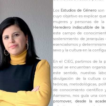
Los
Estudios de Género
son 
cuyo objetivo es explicar qu
mujeres y personas de la 
Heredero indiscutible de la
este campo de conocimient
sostenimiento de jerarquías
esencialismos y determinismos 
sexo y la cultura en la config
En el CIEG, partimos de la 
social se encuentran organiz
este sentido, nuestras labo
divulgación de la cultura
teóricas, metodológicas, polí
de conocimiento científico 
Asimismo, nos guía una conv
promover, desde la acad