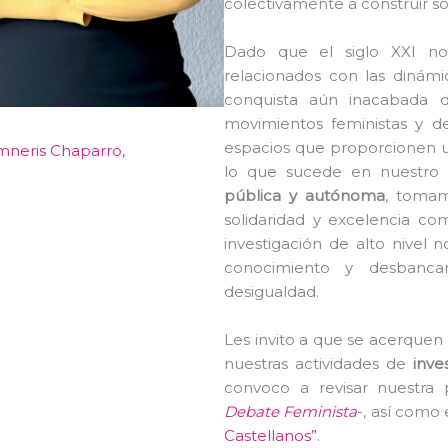
colectivamente a construir soc
Dado que el siglo XXI no
relacionados con las dinámi
conquista aún inacabada 
movimientos feministas y de
espacios que proporcionen un
mneris Chaparro,
lo que sucede en nuestro 
pública y autónoma
, tomam
solidaridad y excelencia co
investigación de alto nivel 
conocimiento y desbanca
desigualdad.
Les invito a que se acerquen 
nuestras actividades de
inve
convoco a revisar nuestra 
Debate Feminista
-, así como
Castellanos”
.